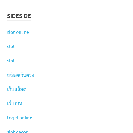
SIDESIDE
slot online
slot
slot
สล็อตเว็บตรง
เว็บสล็อต
เว็บตรง
togel online
slot gacor