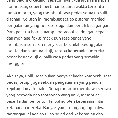
non-makan, seperti bertahan selama waktu tertentu
tanpa minum, yang membuat rasa pedas semakin sulit
ditahan. Kejutan ini membuat setiap putaran menjadi
pengalaman yang tidak terduga dan penuh ketegangan.
Para peserta harus mampu beradaptasi dengan cepat
dan menjaga fokus meskipun rasa panas yang
membakar semakin menyiksa. Di sinilah keunggulan
mental dan stamina diuji, karena keberanian mereka
benar-benar diuji di balik rasa pedas yang semakin
menggila.
Akhirnya, Chili Heat bukan hanya sekadar kompetisi rasa
pedas, tetapi juga sebuah pengalaman yang penuh
kejutan dan adrenalin. Setiap putaran membawa sensasi
yang berbeda dan tantangan yang unik, membuat
peserta dan penonton terpukau oleh keberanian dan
ketahanan mereka. Banyak yang menganggap bahwa
tantangan ini adalah ujian sejati dari keberanian dan