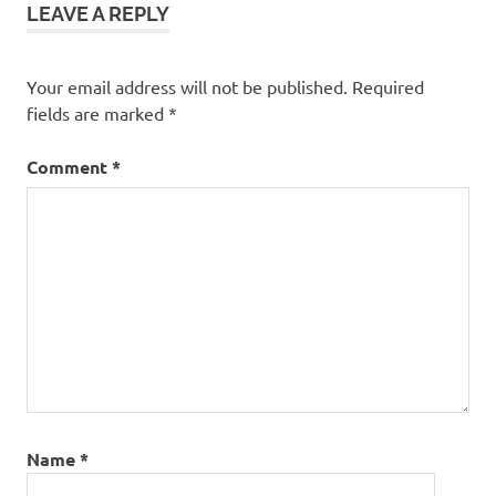
gacor
LEAVE A REPLY
slot
online
Your email address will not be published.
Required
fields are marked
*
Comment
*
Name
*