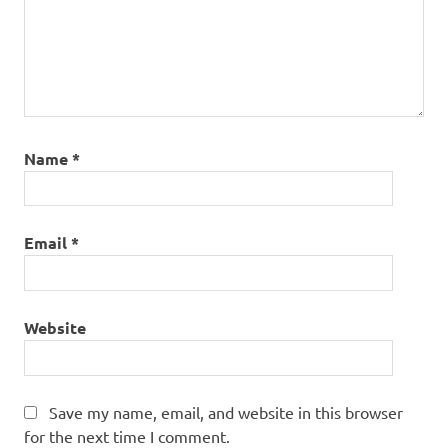
Name
*
Email
*
Website
Save my name, email, and website in this browser
for the next time I comment.