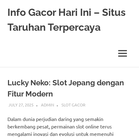
Skip
Info Gacor Hari Ini – Situs
to
content
Taruhan Terpercaya
MENU
Lucky Neko: Slot Jepang dengan
Fitur Modern
JULY 27, 2025
ADMIN
SLOT GACOR
Dalam dunia perjudian daring yang semakin
berkembang pesat, permainan slot online terus
mengalami inovasi dan evolusi untuk memenuhi