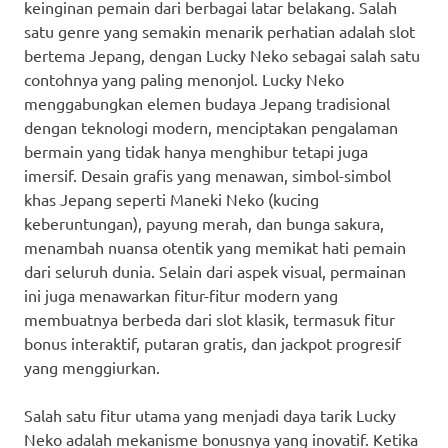
keinginan pemain dari berbagai latar belakang. Salah
satu genre yang semakin menarik perhatian adalah slot
bertema Jepang, dengan Lucky Neko sebagai salah satu
contohnya yang paling menonjol. Lucky Neko
menggabungkan elemen budaya Jepang tradisional
dengan teknologi modern, menciptakan pengalaman
bermain yang tidak hanya menghibur tetapi juga
imersif. Desain grafis yang menawan, simbol-simbol
khas Jepang seperti Maneki Neko (kucing
keberuntungan), payung merah, dan bunga sakura,
menambah nuansa otentik yang memikat hati pemain
dari seluruh dunia. Selain dari aspek visual, permainan
ini juga menawarkan fitur-fitur modern yang
membuatnya berbeda dari slot klasik, termasuk fitur
bonus interaktif, putaran gratis, dan jackpot progresif
yang menggiurkan.
Salah satu fitur utama yang menjadi daya tarik Lucky
Neko adalah mekanisme bonusnya yang inovatif. Ketika