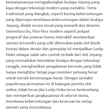
kemampuannya menggabungkan budaya Jepang yang
kaya dengan teknologi modern yang mutakhir. Tema
tradisional yang diangkat, seperti kucing keberuntungan
yang dipercaya membawa keberuntungan dalam budaya
Jepang, diolah secara visual yang menarik dan dinamis.
Sementara itu, fitur-fitur modern seperti jackpot
progresif dan putaran bonus interaktif memberikan
sensasi tersendiri yang sulit ditemukan pada slot klasik.
Inovasi dalam desain dan gameplay ini menjadikan Lucky
Neko sebagai salah satu contoh terbaik dari slot Jepang
yang memadukan keindahan budaya dengan teknologi
canggih, menghasilkan pengalaman bermain yang tidak
hanya menghibur tetapi juga memberi peluang besar
untuk meraih kemenangan besar. Dengan semakin
populernya permainan ini di kalangan pecinta slot
online, tidak heran jika Lucky Neko terus berkembang
dan memperluas jangkauannya di seluruh dunia,
membawa keberuntungan dan keseruan ke setiap
pemain yang mencobanya.