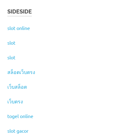
SIDESIDE
slot online
slot
slot
สล็อตเว็บตรง
เว็บสล็อต
เว็บตรง
togel online
slot gacor