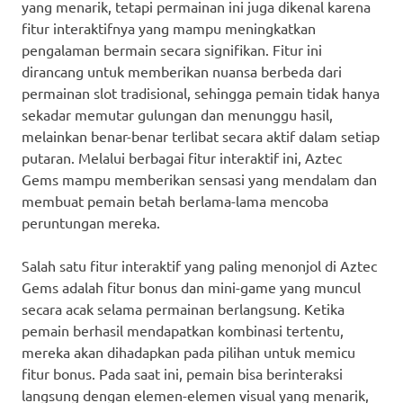
yang menarik, tetapi permainan ini juga dikenal karena
fitur interaktifnya yang mampu meningkatkan
pengalaman bermain secara signifikan. Fitur ini
dirancang untuk memberikan nuansa berbeda dari
permainan slot tradisional, sehingga pemain tidak hanya
sekadar memutar gulungan dan menunggu hasil,
melainkan benar-benar terlibat secara aktif dalam setiap
putaran. Melalui berbagai fitur interaktif ini, Aztec
Gems mampu memberikan sensasi yang mendalam dan
membuat pemain betah berlama-lama mencoba
peruntungan mereka.
Salah satu fitur interaktif yang paling menonjol di Aztec
Gems adalah fitur bonus dan mini-game yang muncul
secara acak selama permainan berlangsung. Ketika
pemain berhasil mendapatkan kombinasi tertentu,
mereka akan dihadapkan pada pilihan untuk memicu
fitur bonus. Pada saat ini, pemain bisa berinteraksi
langsung dengan elemen-elemen visual yang menarik,