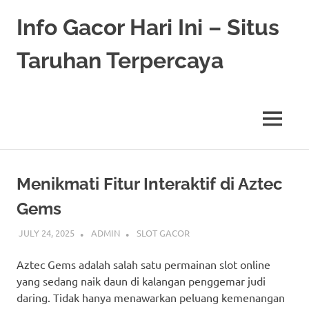
Skip
Info Gacor Hari Ini – Situs
to
content
Taruhan Terpercaya
MENU
Menikmati Fitur Interaktif di Aztec
Gems
JULY 24, 2025
ADMIN
SLOT GACOR
Aztec Gems adalah salah satu permainan slot online
yang sedang naik daun di kalangan penggemar judi
daring. Tidak hanya menawarkan peluang kemenangan