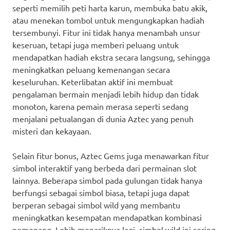
seperti memilih peti harta karun, membuka batu akik,
atau menekan tombol untuk mengungkapkan hadiah
tersembunyi. Fitur ini tidak hanya menambah unsur
keseruan, tetapi juga memberi peluang untuk
mendapatkan hadiah ekstra secara langsung, sehingga
meningkatkan peluang kemenangan secara
keseluruhan. Keterlibatan aktif ini membuat
pengalaman bermain menjadi lebih hidup dan tidak
monoton, karena pemain merasa seperti sedang
menjalani petualangan di dunia Aztec yang penuh
misteri dan kekayaan.
Selain fitur bonus, Aztec Gems juga menawarkan fitur
simbol interaktif yang berbeda dari permainan slot
lainnya. Beberapa simbol pada gulungan tidak hanya
berfungsi sebagai simbol biasa, tetapi juga dapat
berperan sebagai simbol wild yang membantu
meningkatkan kesempatan mendapatkan kombinasi
pemenang. Lebih menariknya lagi, simbol wild ini sering