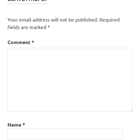
gacor
slot
online
Your email address will not be published.
Required
fields are marked
*
Comment
*
Name
*