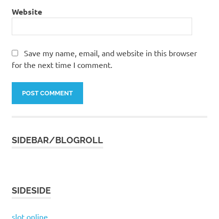
Website
Save my name, email, and website in this browser
for the next time I comment.
SIDEBAR/BLOGROLL
SIDESIDE
slot online