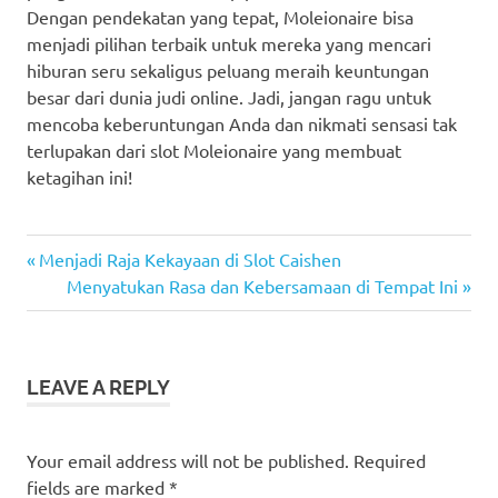
Dengan pendekatan yang tepat, Moleionaire bisa
menjadi pilihan terbaik untuk mereka yang mencari
hiburan seru sekaligus peluang meraih keuntungan
besar dari dunia judi online. Jadi, jangan ragu untuk
mencoba keberuntungan Anda dan nikmati sensasi tak
terlupakan dari slot Moleionaire yang membuat
ketagihan ini!
casino
Previous
Post
Menjadi Raja Kekayaan di Slot Caishen
judi
Post:
Next
Menyatukan Rasa dan Kebersamaan di Tempat Ini
navigation
bola
Post:
sbobet
slot
LEAVE A REPLY
slot
gacor
Your email address will not be published.
Required
slot
online
fields are marked
*