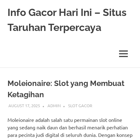
Skip
Info Gacor Hari Ini – Situs
to
content
Taruhan Terpercaya
MENU
Moleionaire: Slot yang Membuat
Ketagihan
AUGUST 17, 2025
ADMIN
SLOT GACOR
Moleionaire adalah salah satu permainan slot online
yang sedang naik daun dan berhasil menarik perhatian
para pecinta judi digital di seluruh dunia. Dengan konsep