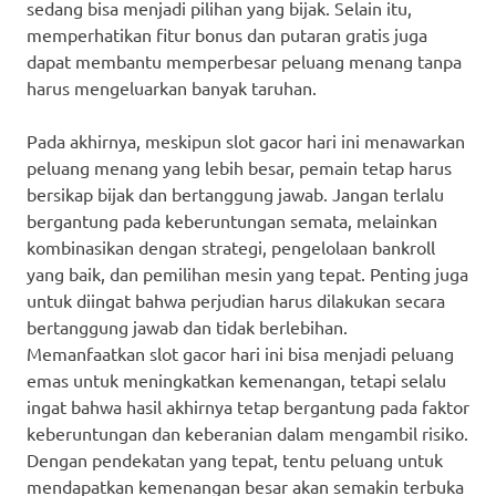
sedang bisa menjadi pilihan yang bijak. Selain itu,
memperhatikan fitur bonus dan putaran gratis juga
dapat membantu memperbesar peluang menang tanpa
harus mengeluarkan banyak taruhan.
Pada akhirnya, meskipun slot gacor hari ini menawarkan
peluang menang yang lebih besar, pemain tetap harus
bersikap bijak dan bertanggung jawab. Jangan terlalu
bergantung pada keberuntungan semata, melainkan
kombinasikan dengan strategi, pengelolaan bankroll
yang baik, dan pemilihan mesin yang tepat. Penting juga
untuk diingat bahwa perjudian harus dilakukan secara
bertanggung jawab dan tidak berlebihan.
Memanfaatkan slot gacor hari ini bisa menjadi peluang
emas untuk meningkatkan kemenangan, tetapi selalu
ingat bahwa hasil akhirnya tetap bergantung pada faktor
keberuntungan dan keberanian dalam mengambil risiko.
Dengan pendekatan yang tepat, tentu peluang untuk
mendapatkan kemenangan besar akan semakin terbuka