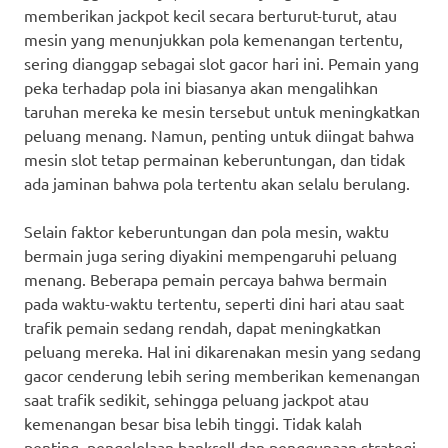
memberikan jackpot kecil secara berturut-turut, atau
mesin yang menunjukkan pola kemenangan tertentu,
sering dianggap sebagai slot gacor hari ini. Pemain yang
peka terhadap pola ini biasanya akan mengalihkan
taruhan mereka ke mesin tersebut untuk meningkatkan
peluang menang. Namun, penting untuk diingat bahwa
mesin slot tetap permainan keberuntungan, dan tidak
ada jaminan bahwa pola tertentu akan selalu berulang.
Selain faktor keberuntungan dan pola mesin, waktu
bermain juga sering diyakini mempengaruhi peluang
menang. Beberapa pemain percaya bahwa bermain
pada waktu-waktu tertentu, seperti dini hari atau saat
trafik pemain sedang rendah, dapat meningkatkan
peluang mereka. Hal ini dikarenakan mesin yang sedang
gacor cenderung lebih sering memberikan kemenangan
saat trafik sedikit, sehingga peluang jackpot atau
kemenangan besar bisa lebih tinggi. Tidak kalah
penting, pengelolaan bankroll dan penggunaan strategi