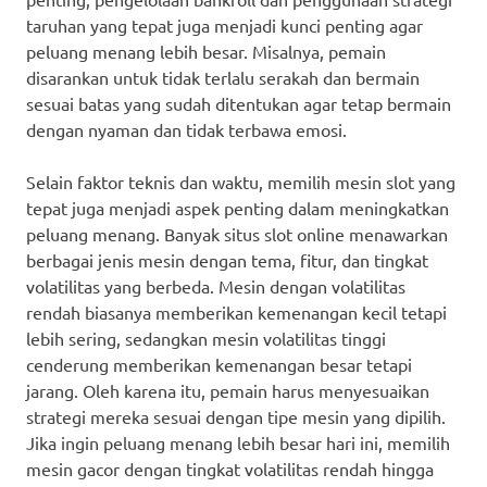
taruhan yang tepat juga menjadi kunci penting agar
peluang menang lebih besar. Misalnya, pemain
disarankan untuk tidak terlalu serakah dan bermain
sesuai batas yang sudah ditentukan agar tetap bermain
dengan nyaman dan tidak terbawa emosi.
Selain faktor teknis dan waktu, memilih mesin slot yang
tepat juga menjadi aspek penting dalam meningkatkan
peluang menang. Banyak situs slot online menawarkan
berbagai jenis mesin dengan tema, fitur, dan tingkat
volatilitas yang berbeda. Mesin dengan volatilitas
rendah biasanya memberikan kemenangan kecil tetapi
lebih sering, sedangkan mesin volatilitas tinggi
cenderung memberikan kemenangan besar tetapi
jarang. Oleh karena itu, pemain harus menyesuaikan
strategi mereka sesuai dengan tipe mesin yang dipilih.
Jika ingin peluang menang lebih besar hari ini, memilih
mesin gacor dengan tingkat volatilitas rendah hingga