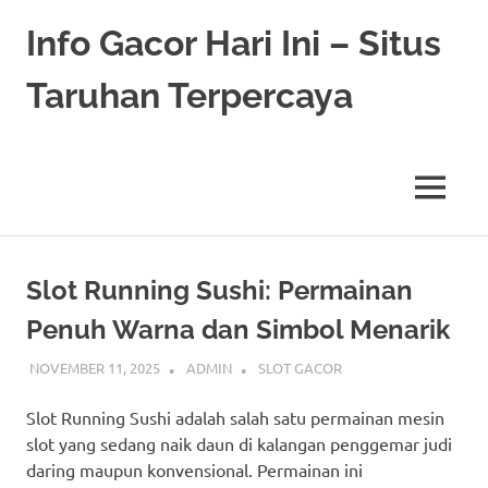
Skip
Info Gacor Hari Ini – Situs
to
content
Taruhan Terpercaya
MENU
Slot Running Sushi: Permainan
Penuh Warna dan Simbol Menarik
NOVEMBER 11, 2025
ADMIN
SLOT GACOR
Slot Running Sushi adalah salah satu permainan mesin
slot yang sedang naik daun di kalangan penggemar judi
daring maupun konvensional. Permainan ini