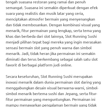
tengah suasana restoran yang ramai dan penuh
semangat. Suasana ini semakin diperkuat dengan efek
suara yang realistis dan musik latar yang ceria,
menciptakan atmosfer bermain yang menyenangkan
dan tidak membosankan. Dengan kombinasi visual yang
menarik, fitur permainan yang lengkap, serta tema yang
khas dan berbeda dari slot lainnya, Slot Running Sushi
menjadi pilihan tepat bagi mereka yang ingin merasakan
sensasi bermain slot yang penuh warna dan simbol
menarik. Jadi, tidak heran jika permainan ini semakin
diminati dan terus berkembang sebagai salah satu slot
favorit di berbagai platform judi online.
Secara keseluruhan, Slot Running Sushi merupakan
inovasi menarik dalam dunia permainan slot daring yang
menggabungkan desain visual berwarna-warni, simbol-
simbol menarik bertema sushi dan Jepang, serta fitur-
fitur permainan yang menguntungkan. Permainan ini
mampu menawarkan pengalaman bermain yang tidak