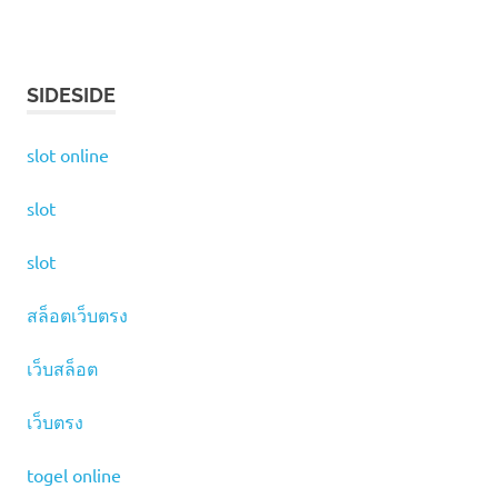
SIDESIDE
slot online
slot
slot
สล็อตเว็บตรง
เว็บสล็อต
เว็บตรง
togel online