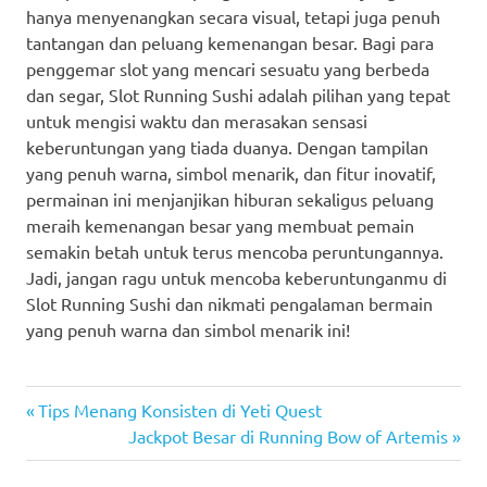
hanya menyenangkan secara visual, tetapi juga penuh
tantangan dan peluang kemenangan besar. Bagi para
penggemar slot yang mencari sesuatu yang berbeda
dan segar, Slot Running Sushi adalah pilihan yang tepat
untuk mengisi waktu dan merasakan sensasi
keberuntungan yang tiada duanya. Dengan tampilan
yang penuh warna, simbol menarik, dan fitur inovatif,
permainan ini menjanjikan hiburan sekaligus peluang
meraih kemenangan besar yang membuat pemain
semakin betah untuk terus mencoba peruntungannya.
Jadi, jangan ragu untuk mencoba keberuntunganmu di
Slot Running Sushi dan nikmati pengalaman bermain
yang penuh warna dan simbol menarik ini!
casino
Previous
Post
Tips Menang Konsisten di Yeti Quest
judi
Post:
Next
Jackpot Besar di Running Bow of Artemis
navigation
bola
Post: