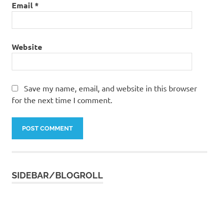
Email
*
Website
Save my name, email, and website in this browser
for the next time I comment.
SIDEBAR/BLOGROLL