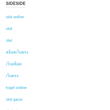
SIDESIDE
slot online
slot
slot
สล็อตเว็บตรง
เว็บสล็อต
เว็บตรง
togel online
slot gacor