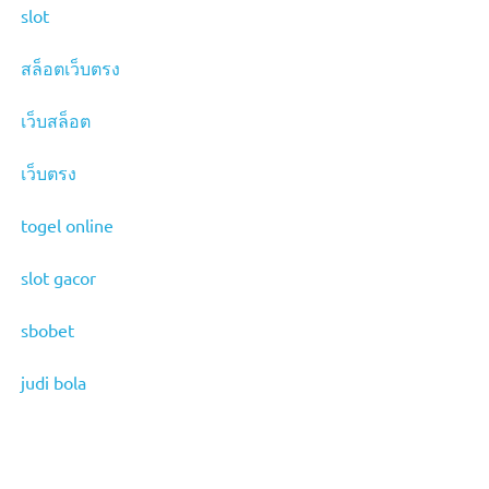
slot
สล็อตเว็บตรง
เว็บสล็อต
เว็บตรง
togel online
slot gacor
sbobet
judi bola