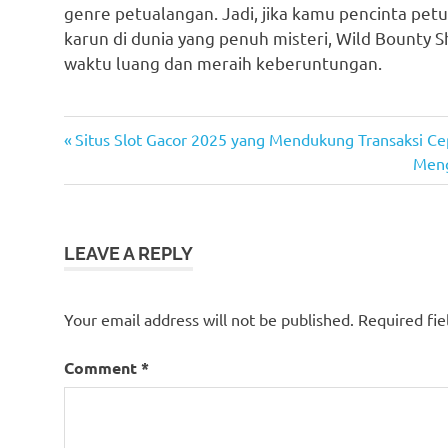
genre petualangan. Jadi, jika kamu pencinta pet
karun di dunia yang penuh misteri, Wild Bounty 
waktu luang dan meraih keberuntungan.
casino
Previous
Post
Situs Slot Gacor 2025 yang Mendukung Transaksi Ce
judi
Post:
Next
Meng
navigation
bola
Post
sbobet
slot
LEAVE A REPLY
slot
gacor
Your email address will not be published.
Required fi
slot
online
Comment
*