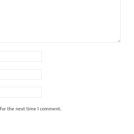
for the next time I comment.