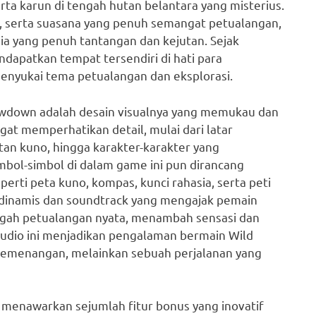
a karun di tengah hutan belantara yang misterius.
k, serta suasana yang penuh semangat petualangan,
 yang penuh tantangan dan kejutan. Sejak
apatkan tempat tersendiri di hati para
enyukai tema petualangan dan eksplorasi.
howdown adalah desain visualnya yang memukau dan
at memperhatikan detail, mulai dari latar
an kuno, hingga karakter-karakter yang
bol-simbol di dalam game ini pun dirancang
rti peta kuno, kompas, kunci rahasia, serta peti
g dinamis dan soundtrack yang mengajak pemain
ngah petualangan nyata, menambah sensasi dan
audio ini menjadikan pengalaman bermain Wild
kemenangan, melainkan sebuah perjalanan yang
 menawarkan sejumlah fitur bonus yang inovatif