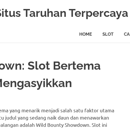
 Situs Taruhan Terpercaya
HOME
SLOT
CA
own: Slot Bertema
Mengasyikkan
tema yang menarik menjadi salah satu faktor utama
tu judul yang sedang naik daun dan menawarkan
alangan adalah Wild Bounty Showdown. Slot ini